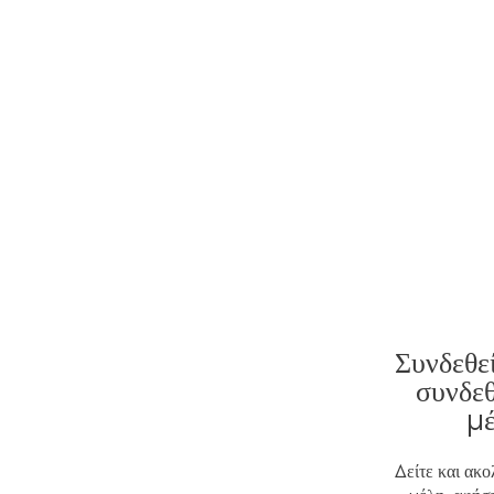
Συνδεθεί
συνδεθ
μ
Δείτε και ακ
μέλη, αφήστ