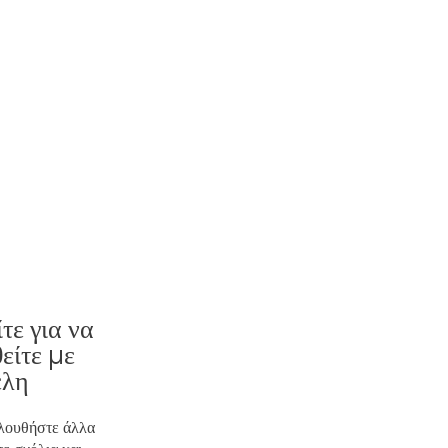
τε για να
είτε με
έλη
ολουθήστε άλλα
ε σχόλια και