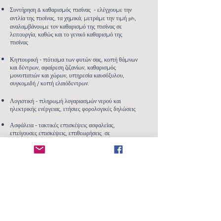
Συντήρηση
καθαρισμός πισίνας - ελέγχουμε την
&
αντλία της πισίνας, τα χημικά, μετράμε την τιμή
,
ph
αναλαμβάνουμε τον καθαρισμό της πισίνας σε
λειτουργία, καθώς και το γενικό καθαρισμό της
πισίνας ​
Κηπουρική - πότισμα των φυτών σας, κοπή θάμνων
και δέντρων, αφαίρεση ζιζανίων, καθαρισμός
μονοπατιών και χώρων, υπηρεσία καυσόξυλου,
συγκομιδή
κοπή ελαιόδεντρων.​
/
Λογιστική - πληρωμή λογαριασμών νερού και
ηλεκτρικής ενέργειας, ετήσιες φορολογικές δηλώσεις​
Ασφάλεια - τακτικές επισκέψεις ασφαλείας,
επείγουσες επισκέψεις, επιθεωρήσεις σε
περίπτωση καταιγίδων​
ώρη επικοινωνία έκτακτης ανάγκης - είμαστε
24
διαθέσιμοι ανά πάσα στιγμή, εσείς και οι καλεσμένοι
σας μπορείτε να μας καλέσετε μέρα και νύχτα σε
περίπτωση έκτακτης ανάγκης. Με την πρακτική
προσέγγισή μας θα επιλύσουμε τυχόν προβλήματα
που ενδέχεται να προκύψουν