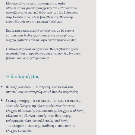
Είτε σκοπό να το χρησιμοποιήσετε το σπίτι
αποκλειστικά για εσάς και χρειάζεστε κάποιον να το
φροντίζει για το χρονικό διάστημα που δεν βρίσκεστε
στην Ελλάδα ή θα θέλετε μια απόδοση επένδυσης
ενοικιάζοντάς το σπίτι μερικώς ή πλήρως.
Εμείς, μια οικογενειακή επιχείρηση, με
χρόνια
30
εμπειρίας σε διεθνείς ξενοδοχειακές επιχειρήσεις,
διαχειριζόμαστε κάθε ακίνητο σαν να ήταν δικό μας.
Ο στόχος σας είναι να έχετε ένα "πλήρες πακέτο χωρίς
ανησυχία" και οι προσδοκίες σας είναι υψηλές. Να είστε
βέβαιοι ότι θα τις ξεπεράσουμε!
Η διοίκησή μας
Φύλαξη κλειδιών - διατηρούμε το κλειδί του
σπιτιού σας σε επαγγελματική θυρίδα ασφαλείας​
Γενική συντήρηση
επισκευές - μικρές επισκευές,
&
τακτικός έλεγχος της ηλεκτρικής εγκατάστασης,
έλεγχος υδραυλικής εγκατάστασης, έλεγχος
αλλαγή
&
φίλτρου
, έλεγχος συστήματος θέρμανσης,
AC
καθαρισμός ηλιακών συλλεκτών, συλλογή
προσφορών επισκευής, ανάθεση επισκευών και
έλεγχος εργασιών​